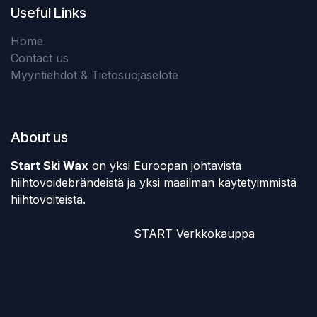
Useful Links
Home
Contact us
Myyntiehdot & Tietosuojaselote
About us
Start Ski Wax
on yksi Euroopan johtavista
hiihtovoidebrändeistä ja yksi maailman käytetyimmistä
hiihtovoiteista.
​START Verkkokauppa