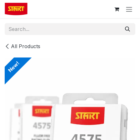
Skip to Content
All Products
New!