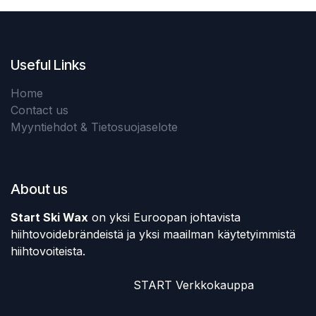
Useful Links
Home
Contact us
Myyntiehdot & Tietosuojaselote
About us
Start Ski Wax
on yksi Euroopan johtavista
hiihtovoidebrändeistä ja yksi maailman käytetyimmistä
hiihtovoiteista.
​START Verkkokauppa