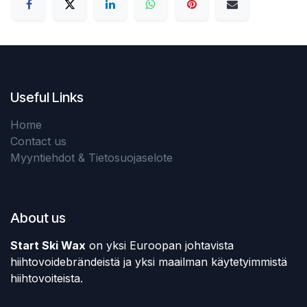
Useful Links
Home
Contact us
Myyntiehdot & Tietosuojaselote
About us
Start Ski Wax
on yksi Euroopan johtavista
hiihtovoidebrändeistä ja yksi maailman käytetyimmistä
hiihtovoiteista.