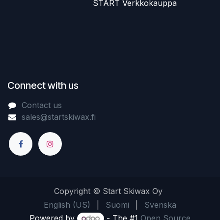
​START Verkkokauppa
Connect with us
Contact us
sales@startskiwax.fi
Copyright © Start Skiwax Oy
English (US)
|
Suomi
|
Svenska
Powered by
- The #1
Open Source