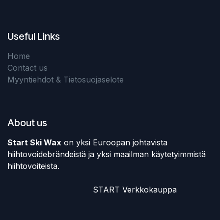
Useful Links
Home
Contact us
Myyntiehdot & Tietosuojaselote
About us
Start Ski Wax
on yksi Euroopan johtavista
hiihtovoidebrändeistä ja yksi maailman käytetyimmistä
hiihtovoiteista.
​START Verkkokauppa