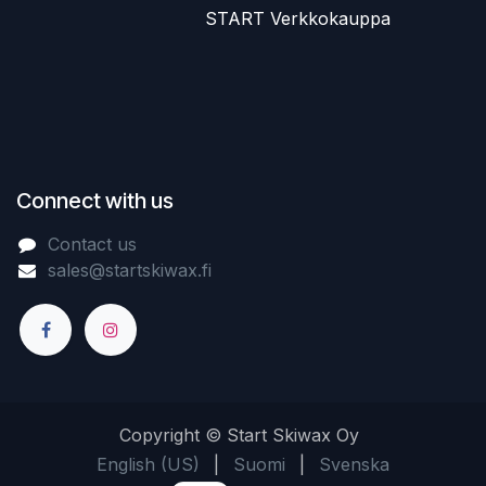
​START Verkkokauppa
Connect with us
Contact us
sales@startskiwax.fi
Copyright © Start Skiwax Oy
English (US)
|
Suomi
|
Svenska