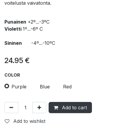
voitelusta vaivatonta.
Punainen
+2º...-3ºC
Violetti
1º...-6º C
Sininen
-4º...-10ºC
24.95
€
COLOR
Purple
Blue
Red
Add to cart
Add to wishlist