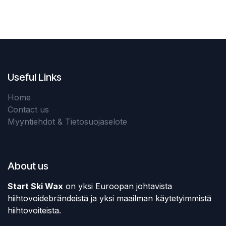
Useful Links
Home
Contact us
Myyntiehdot & Tietosuojaselote
About us
Start Ski Wax
on yksi Euroopan johtavista
hiihtovoidebrändeistä ja yksi maailman käytetyimmistä
hiihtovoiteista.