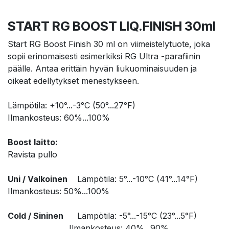
START RG BOOST LIQ.FINISH 30ml
Start RG Boost Finish 30 ml on viimeistelytuote, joka
sopii erinomaisesti esimerkiksi RG Ultra -parafiinin
päälle. Antaa erittäin hyvän liukuominaisuuden ja
oikeat edellytykset menestykseen.
Lämpötila: +10°...-3°C (50°...27°F)
Ilmankosteus: 60%...100%
Boost laitto:
Ravista pullo
Uni / Valkoinen
​Lämpötila: 5°...-10°C (41°...14°F)
Ilmankosteus: 50%...100%
Cold / Sininen
Lämpötila: -5°...-15°C (23°...5°F)
​Ilmankosteus: 40%...90%