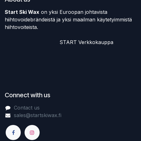
Start Ski Wax
on yksi Euroopan johtavista
hiihtovoidebrändeistä ja yksi maailman käytetyimmistä
hiihtovoiteista.
​START Verkkokauppa
Connect with us
Contact us
sales@startskiwax.fi