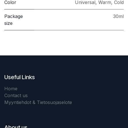
Color
Universal
,
Warm
,
Cold
Package
30ml
size
Useful Links
Home
Contact us
Myyntiehdot & Tietosuojaselote
About us