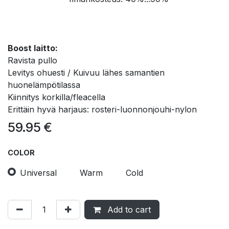
Boost laitto:
Ravista pullo
Levitys ohuesti / Kuivuu lähes samantien
huonelämpötilassa
Kiinnitys korkilla/fleacella
Erittäin hyvä harjaus: rosteri-luonnonjouhi-nylon
59.95
€
COLOR
Universal
Warm
Cold
Add to cart