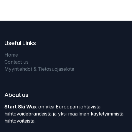
Useful Links
Home
Contact us
Myyntiehdot & Tietosuojaselote
About us
Start Ski Wax
on yksi Euroopan johtavista
hiihtovoidebrändeistä ja yksi maailman käytetyimmistä
hiihtovoiteista.