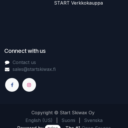
​START Verkkokauppa
Connect with us
Contact us
sales@startskiwax.fi
Copyright © Start Skiwax Oy
English (US)
|
Suomi
|
Svenska
Powered by
- The #1
Open Source