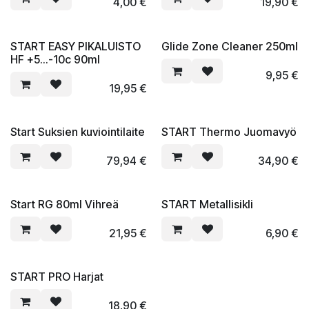
4,00
€
19,90
€
Fluor
START EASY PIKALUISTO
Glide Zone Cleaner 250ml
HF +5...-10c 90ml
9,95
€
19,95
€
Start Suksien kuviointilaite
START Thermo Juomavyö
79,94
€
34,90
€
Fluor Free
Start RG 80ml Vihreä
START Metallisikli
21,95
€
6,90
€
START PRO Harjat
18,90
€