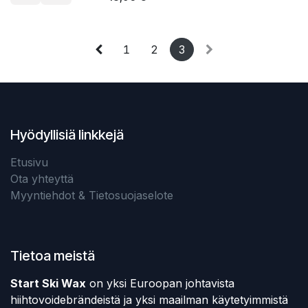
1
2
3
Hyödyllisiä linkkejä
Etusivu
Ota yhteyttä
Myyntiehdot & Tietosuojaselote
Tietoa meistä
Start Ski Wax
on yksi Euroopan johtavista
hiihtovoidebrändeistä ja yksi maailman käytetyimmistä