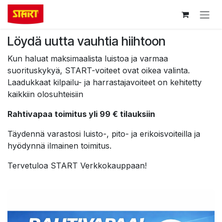
Siirry sisältöön
Löydä uutta vauhtia hiihtoon
Kun haluat maksimaalista luistoa ja varmaa
suorituskykyä, START-voiteet ovat oikea valinta.
Laadukkaat kilpailu- ja harrastajavoiteet on kehitetty
kaikkiin olosuhteisiin
Rahtivapaa toimitus yli 99 € tilauksiin
Täydennä varastosi luisto-, pito- ja erikoisvoiteilla ja
hyödynnä ilmainen toimitus.
Tervetuloa START Verkkokauppaan!