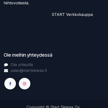
hiihtovoiteista.
​START Verkkokauppa
Ole meihin yhteydessä
Ota yhteyttä
sales@startskiwax.fi
Copyright © Start Skiwax Oy